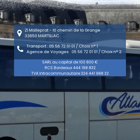
ZI Malleprat - 10 chemin de la Grange
33650 MARTILLAC
Transport : 05 56 72 01 01 / Choix n° 1
Agence de Voyages : 05 56 72 01 01 / Choix n° 2
SARL au capital de 100 800 €
RCS Bordeaux 444 198 832
TVA Intracommunautaire 324 441 988 32